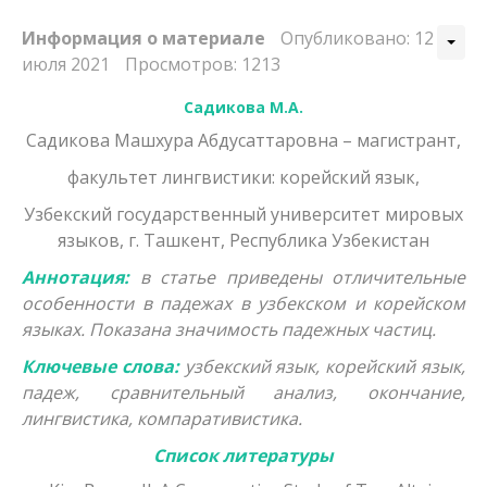
Юридические науки
Информация о материале
Опубликовано: 12
Педагогические науки
июля 2021
Просмотров: 1213
Медицинские науки
Садикова М.А.
Фармацевтические науки
Садикова Машхура Абдусаттаровна – магистрант,
факультет лингвистики: корейский язык,
Ветеринарные науки
Узбекский государственный университет мировых
Искусствоведение
языков, г. Ташкент, Республика Узбекистан
Архитектура
Аннотация:
в статье приведены отличительные
особенности в падежах в узбекском и корейском
Психологические науки
языках. Показана значимость падежных частиц.
Социологические науки
Ключевые слова:
узбекский язык, корейский язык,
падеж, сравнительный анализ, окончание,
Политические науки
лингвистика, компаративистика.
Культурология
Список литературы
Науки о земле