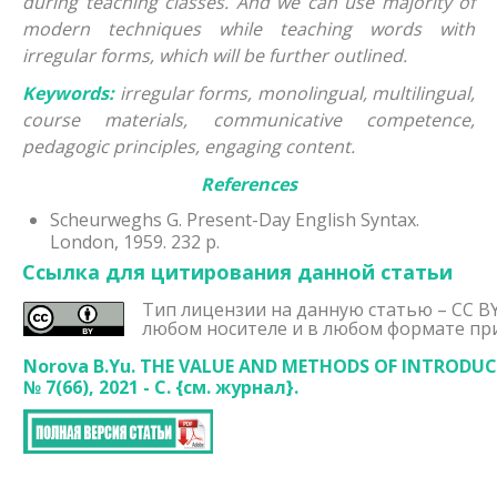
during teaching classes. And we can use majority of
modern techniques while teaching words with
irregular forms, which will be further outlined.
Keywords:
irregular forms, monolingual, multilingual,
course materials, communicative competence,
pedagogic principles, engaging content.
References
Scheurweghs G. Present-Day English Syntax.
London, 1959. 232 p.
Ссылка для цитирования данной статьи
Тип лицензии на данную статью – CC BY
любом носителе и в любом формате при
Norova B.Y
u
. THE VALUE AND METHODS OF INTRODUC
№ 7(66), 2021 - С. {
см. журнал}.