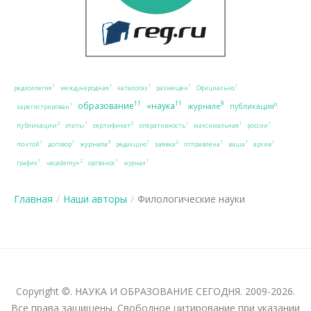
1
1
1
1
1
редколлегия
международная
каталогах
размещен
Официально
11
11
9
образование
«наука
журнале
6
публикация
1
зарегистрирован
2
2
1
1
1
1
публикации
сертификат
этапы
оперативность
максимальная
россии
3
2
1
1
1
1
1
1
журнала
заявка
почтой
договор
редакцию
отправлена
ваша
архив
2
1
1
1
«academy»
график
оргвзнос
журнал
Главная
/
Наши авторы
/
Филологические науки
Copyright ©. НАУКА И ОБРАЗОВАНИЕ СЕГОДНЯ. 2009-2026.
Все права защищены. Свободное цитирование при указании