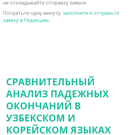
не откладывайте отправку заявки.
Заявка на публикацию
Порядок рецензирования рукописей, поступивших в
Физико-математические науки
Потратьте одну минуту,
заполните и отправьте
Контакты
редакцию
Химические науки
заявку в Редакцию.
Редколлегия
Биологические науки
Геолого-минералогические науки
Технические науки
Сельскохозяйственные науки
Исторические науки
СРАВНИТЕЛЬНЫЙ
Экономические науки
АНАЛИЗ ПАДЕЖНЫХ
Философские науки
ОКОНЧАНИЙ В
Филологические науки
УЗБЕКСКОМ И
Географические науки
КОРЕЙСКОМ ЯЗЫКАХ