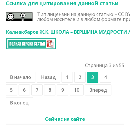
Ссылка для цитирования данной статьи
Тип лицензии на данную статью – CC BY
любом носителе и в любом формате при
Калиакбаров Ж.К. ШКОЛА – ВЕРШИНА МУДРОСТИ
/
Страница 3 из 55
В начало
Назад
1
2
3
4
5
6
7
8
9
10
Вперед
В конец
Сейчас на сайте