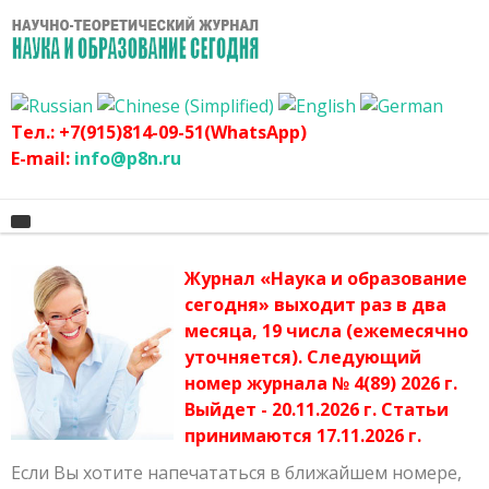
Тел.: +7(915)814-09-51(WhatsApp)
E-mail:
info@p8n.ru
Журнал «Наука и образование
Главная
сегодня» выходит раз в два
месяца, 19 числа (ежемесячно
О журнале
Архив журнала
уточняется). Следующий
График
Сертификат
номер журнала № 4(89) 2026 г.
Выйдет - 20.11.2026 г. Статьи
Оргвзнос
Публикационная этика журнала
принимаются 17.11.2026 г.
Наши авторы
Политика журнала
Если Вы хотите напечататься в ближайшем номере,