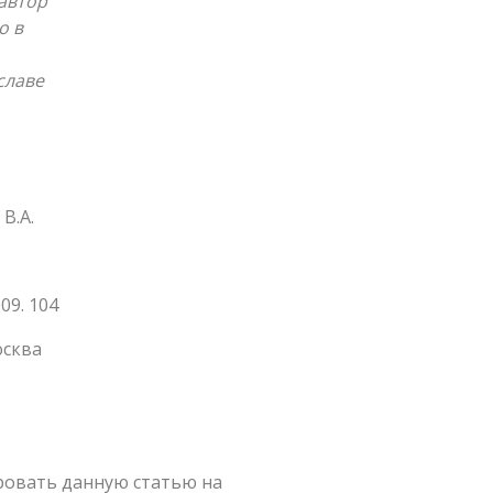
автор
о в
славе
В.А.
09. 104
осква
ировать данную статью на