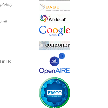
pletely
 all
d in Ho