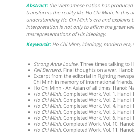
Abstract:
the Vietnamese nation has produced m
transforms the reality like Ho Chi Minh. In this 
understanding Ho Chi Minh's era and explains th
interpretation is not only to affirm the great va
misrepresentations of His ideology.
Keywords:
Ho Chi Minh, ideology, modern era, v
Strong Anna Louise.
Three times talking to 
Fall Bernard.
Final thoughts on a war. Hanoi:
Excerpt from the editorial in Fighting newsp
Chi Minh in memory of international friends.
Ho Chi Minh - An Asian of all times. Hanoi: Na
Ho Chi Minh.
Completed Work. Vol. 1. Hanoi: 
Ho Chi Minh.
Completed Work. Vol. 2. Hanoi: 
Ho Chi Minh.
Completed Work. Vol. 4. Hanoi: 
Ho Chi Minh.
Completed Work. Vol. 5. Hanoi: 
Ho Chi Minh.
Completed Work. Vol. 6. Hanoi: 
Ho Chi Minh
. Completed Work. Vol. 10. Hanoi:
Ho
Chi Minh
. Completed Work. Vol. 11. Hanoi: