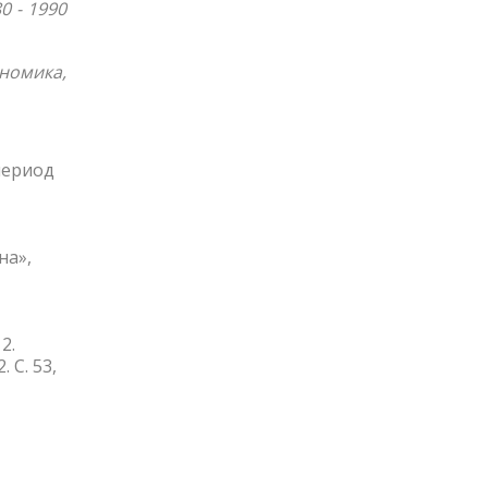
 - 1990
номика,
период
на»,
2.
 С. 53,