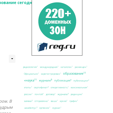
зование сегодня № 11(58),
1
1
1
1
редколлегия
международная
каталогах
размещен
11
образование
1
1
Официально
зарегистрирован
11
9
«наука
журнале
6
публикация
2
публикации
2
1
1
1
сертификат
этапы
оперативность
максимальная
3
1
1
1
1
журнала
россии
почтой
договор
редакцию
ром. В
2
1
1
1
1
заявка
отправлена
ваша
архив
график
Мудрым
2
1
1
«academy»
оргвзнос
журнал