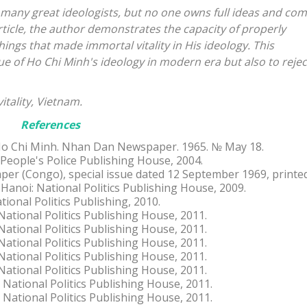
any great ideologists, but no one owns full ideas and com
article, the author demonstrates the capacity of properly
ings that made immortal vitality in His ideology. This
lue of Ho Chi Minh's ideology in modern era but also to reject
itality, Vietnam.
References
Ho Chi Minh. Nhan Dan Newspaper. 1965. № May 18.
 People's Police Publishing House, 2004.
aper (Congo), special issue dated 12 September 1969, printe
 Hanoi: National Politics Publishing House, 2009.
tional Politics Publishing, 2010.
National Politics Publishing House, 2011.
National Politics Publishing House, 2011.
National Politics Publishing House, 2011.
National Politics Publishing House, 2011.
National Politics Publishing House, 2011.
 National Politics Publishing House, 2011.
 National Politics Publishing House, 2011.