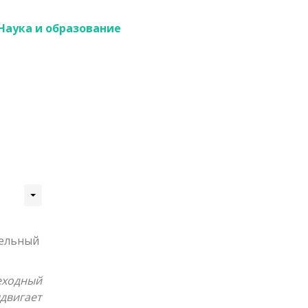
Наука и образование
тельный
еходный
двигает