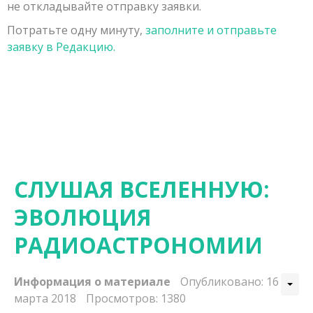
не откладывайте отправку заявки.
Заявка на публикацию
Порядок рецензирования рукописей, поступивших в
Физико-математические науки
Потратьте одну минуту,
заполните и отправьте
Контакты
редакцию
Химические науки
заявку в Редакцию.
Редколлегия
Биологические науки
Геолого-минералогические науки
Технические науки
Сельскохозяйственные науки
Исторические науки
СЛУШАЯ ВСЕЛЕННУЮ:
Экономические науки
ЭВОЛЮЦИЯ
Философские науки
РАДИОАСТРОНОМИИ
Филологические науки
Информация о материале
Опубликовано: 16
Географические науки
марта 2018
Просмотров: 1380