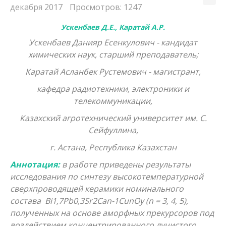
декабря 2017
Просмотров: 1247
Ускенбаев Д.Е., Каратай А.Р.
Ускенбаев Данияр Eсенкулович - кандидат
химических наук, старший преподаватель;
Каратай Асланбек Рустемович - магистрант,
кафедра радиотехники, электроники и
телекоммуникации,
Казахский агротехнический университет им. С.
Сейфуллина,
г. Астана, Республика Казахстан
Аннотация:
в работе приведены результаты
исследования по синтезу высокотемпературной
сверхпроводящей керамики номинального
состава Bi1,7Pb0,3Sr2Can-1CunOy (n = 3, 4, 5),
полученных на основе аморфных прекурсоров под
воздействием концентрированного лучистого