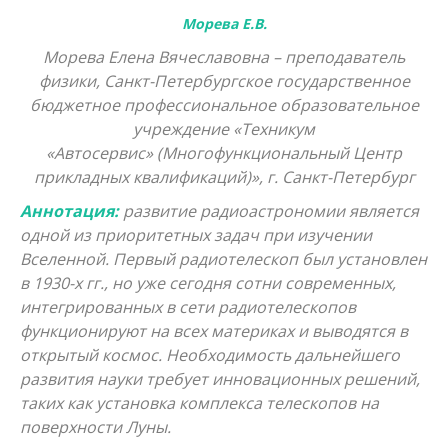
Юридические науки
Морева Е.В.
Педагогические науки
Морева Елена Вячеславовна – преподаватель
физики, Санкт-Петербургское государственное
Медицинские науки
бюджетное профессиональное образовательное
Фармацевтические науки
учреждение «Техникум
«Автосервис» (Многофункциональный Центр
Ветеринарные науки
прикладных квалификаций)», г. Санкт-Петербург
Искусствоведение
Аннотация:
развитие радиоастрономии является
одной из приоритетных задач при изучении
Архитектура
Вселенной. Первый радиотелескоп был установлен
в 1930-х гг., но уже сегодня сотни современных,
Психологические науки
интегрированных в сети радиотелескопов
Социологические науки
функционируют на всех материках и выводятся в
открытый космос. Необходимость дальнейшего
Политические науки
развития науки требует инновационных решений,
таких как установка комплекса телескопов на
Культурология
поверхности Луны.
Науки о земле