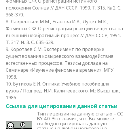
Фоминых С.Ф. О регистрации истинного
положения Солнца // ДАН CCCР, 1990. Т. 315. № 2. С.
368-370.
8. Лаврентьев М.М., Еганова И.А., Луцет М.К.,
Фоминых С.Ф. О регистрации реакции вещества на
внешний необратимый процесс // ДАН CCCР, 1991.
Т. 317. № 3. С. 635-639.
9. Коротаев С.М. Эксперимент по проверке
существования козыревского взаимодействия
естественных процессов. Тезисы доклада на
Семинаре «Изучение феномена времени». МГУ,
1998.
10. Бутиков Е.И. Оптика: Учебное пособие для
вузов / Под ред. Н.И. Калитеевского. М.: Высш. шк.,
1986.
Ссылка для цитирования данной статьи
Тип лицензии на данную статью – CC
BY 4.0. Это значит, что Вы можете
свободно цитировать данную
статью на любом носителе и в