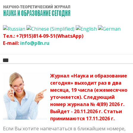
Тел.: +7(915)814-09-51(WhatsApp)
E-mail:
info@p8n.ru
Журнал «Наука и образование
Главная
сегодня» выходит раз в два
месяца, 19 числа (ежемесячно
О журнале
Архив журнала
уточняется). Следующий
График
Сертификат
номер журнала № 4(89) 2026 г.
Выйдет - 20.11.2026 г. Статьи
Оргвзнос
Публикационная этика журнала
принимаются 17.11.2026 г.
Наши авторы
Политика журнала
Если Вы хотите напечататься в ближайшем номере,