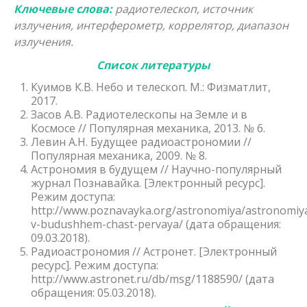
Ключевые слова:
радиотелескоп, источник
излучения, интерферометр, коррелятор, диапазон
излучения.
Список литературы
Куимов К.В. Небо и телескоп. М.: Физматлит,
2017.
Засов А.В. Радиотелескопы на Земле и в
Космосе // Популярная механика, 2013. № 6.
Левин А.Н. Будущее радиоастрономии //
Популярная механика, 2009. № 8.
Астрономия в будущем // Научно-популярный
журнал Познавайка. [Электронный ресурс].
Режим доступа:
http://www.poznavayka.org/astronomiya/astronomiy
v-budushhem-chast-pervaya/ (дата обращения:
09.03.2018).
Радиоастрономия // Астронет. [Электронный
ресурс]. Режим доступа:
http://www.astronet.ru/db/msg/1188590/ (дата
обращения: 05.03.2018).