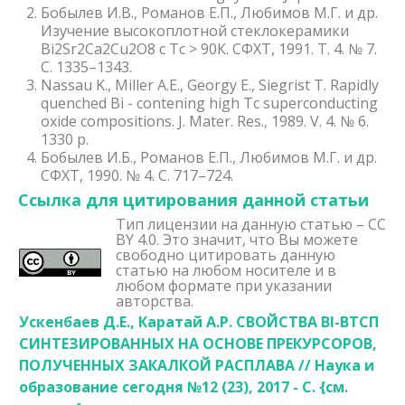
Бобылев И.В., Романов Е.П., Любимов М.Г. и др.
Изучение высокоплотной стеклокерамики
Вi2Sr2Са2Сu2О8 с Тс > 90К. СФХТ, 1991. Т. 4. № 7.
С. 1335–1343.
Nassau K., Miller A.E., Georgy E., Siegrist T. Rapidly
quenched Bi - contening high Tc superconducting
oxide compositions. J. Mater. Res., 1989. V. 4. № 6.
1330 p.
Бобылев И.Б., Романов Е.П., Любимов М.Г. и др.
СФХТ, 1990. № 4. С. 717–724.
Ссылка для цитирования данной статьи
Тип лицензии на данную статью – CC
BY 4.0. Это значит, что Вы можете
свободно цитировать данную
статью на любом носителе и в
любом формате при указании
авторства.
Ускенбаев Д.Е., Каратай А.Р. СВОЙСТВА BI-ВТСП
СИНТЕЗИРОВАННЫХ НА ОСНОВЕ ПРЕКУРСОРОВ,
ПОЛУЧЕННЫХ ЗАКАЛКОЙ РАСПЛАВА // Наука и
образование сегодня №12 (23), 2017 - С. {
см.