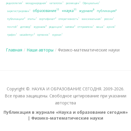
1
1
1
1
1
редколлегия
международная
каталогах
размещен
Официально
11
11
9
образование
«наука
журнале
6
публикация
1
зарегистрирован
2
2
1
1
1
1
публикации
сертификат
этапы
оперативность
максимальная
россии
3
2
1
1
1
1
1
1
журнала
заявка
почтой
договор
редакцию
отправлена
ваша
архив
2
1
1
1
«academy»
график
оргвзнос
журнал
Главная
/
Наши авторы
/
Физико-математические науки
Copyright ©. НАУКА И ОБРАЗОВАНИЕ СЕГОДНЯ. 2009-2026.
Все права защищены. Свободное цитирование при указании
авторства
Публикация в журнале «Наука и образование сегодня»
| Физико-математические науки