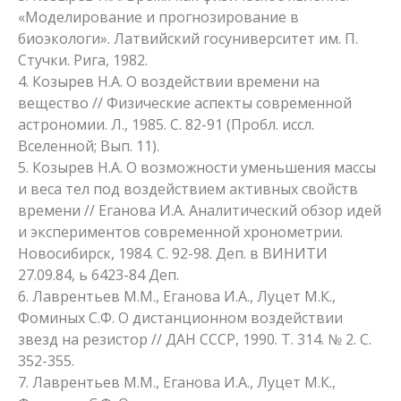
«Моделирование и прогнозирование в
биоэкологи». Латвийский госуниверситет им. П.
Стучки. Рига, 1982.
4. Козырев Н.А. О воздействии времени на
вещество // Физические аспекты современной
астрономии. Л., 1985. С. 82-91 (Пробл. иссл.
Вселенной; Вып. 11).
5. Козырев Н.А. О возможности уменьшения массы
и веса тел под воздействием активных свойств
времени // Еганова И.А. Аналитический обзор идей
и экспериментов современной хронометрии.
Новосибирск, 1984. С. 92-98. Деп. в ВИНИТИ
27.09.84, ь 6423-84 Деп.
6. Лаврентьев М.М., Еганова И.А., Луцет М.К.,
Фоминых С.Ф. О дистанционном воздействии
звезд на резистор // ДАН CCCР, 1990. Т. 314. № 2. С.
352-355.
7. Лаврентьев М.М., Еганова И.А., Луцет М.К.,