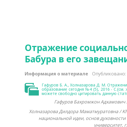
Отражение социально
Бабура в его завещан
Информация о материале
Опубликовано:
Гафуров Б. А., Холназарова Д. М. Отражен
образование сегодня №4 (5), 2016 - С.{
см. 
можете свободно цитировать данную стать
Гафуров Бахромжон Адхамович /
Холназарова Дилдора Маматмуратовна / Kh
национальной идеи, основ духовности
университет, г