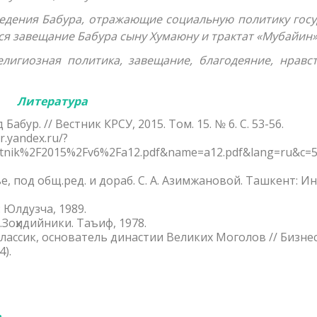
едения Бабура, отражающие социальную политику госу
ся завещание Бабура сыну Хумаюну и трактат «Мубайин»
лигиозная политика, завещание, благодеяние, нравс
Литература
бур. // Вестник КРСУ, 2015. Том. 15. № 6. С. 53-56.
.yandex.ru/?
stnik%2F2015%2Fv6%2Fa12.pdf&name=a12.pdf&lang=ru&c=
ье, под общ.ред. и дораб. С. А. Азимжановой. Ташкент: Ин
 Юлдузча, 1989.
.Зоҳидийники. Таъиф, 1978.
лассик, основатель династии Великих Моголов // Бизнес
4).