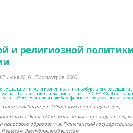
й и религиозной политик
ии
 07 июня 2016
Просмотров: 2069
ие социальной и религиозной политики Бабура в его завещании /
журнал}.
Тип лицензии на данную статью – CC BY 3.0. Это значи
ю на любом носителе и в любом формате при указании авторст
 Gafurov Bakhromjon Adkhamovich- преподаватель;
olnazarova Dildora Mamatmuratovna - преподаватель,
ка
 и правового образования,
Гулистанский государственн
. Гулистан, РеспубликаУзбекистан