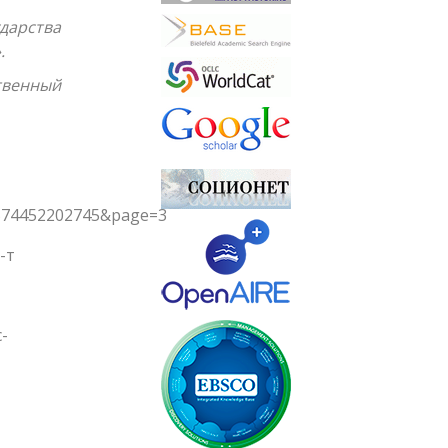
дарства
.
твенный
574452202745&page=3
-т
-