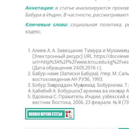
Аннотация:
в статье анализируются произв
Бабура в Индии. В частности, рассматривают
Ключевые слова:
социальная политика, ре
кодекс.
Алиев А. А. Завещание Тимура и Мухаммед Ба
[Электронный ресурс] URL https://docviewer
url=http%3A%2F%2Fwww.krsu.edu.kg%2Fve
(Дата обращения 24.05.2016 г.).
Бабур-наме (Записки Бабура). /пер. М .Сал
востоковедения АН РУЗб, 1993.
Бобур Заҳириддин Муҳаммад. Бобурнома. Т.:
Ҳабибий А. Бобуршоҳ. Таржима ва изоҳлар А
Вдовина С. Правитель Индии, узбекский к
вестник Востока, 2006. 23 февраля. № 8 (73