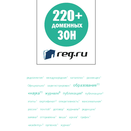
1
1
1
1
редколлегия
международная
каталогах
размещен
11
образование
1
1
Официально
зарегистрирован
11
9
«наука
журнале
6
публикация
2
публикации
2
1
1
1
сертификат
этапы
оперативность
максимальная
3
1
1
1
1
журнала
россии
почтой
договор
редакцию
2
1
1
1
1
заявка
отправлена
ваша
архив
график
2
1
1
«academy»
оргвзнос
журнал