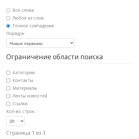
Юридические науки
Все слова
Педагогические науки
Любое из слов
Точное совпадение
Медицинские науки
Порядок
Фармацевтические науки
Ветеринарные науки
Ограничение области поиска
Искусствоведение
Категории
Архитектура
Контакты
Материалы
Психологические науки
Ленты новостей
Социологические науки
Ссылки
Кол-во строк:
Политические науки
Культурология
Страница 1 из 3
Науки о земле