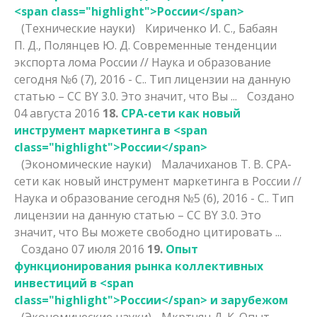
<span class="highlight">России</span>
(Технические науки)
Кириченко И. С., Бабаян
П. Д., Полянцев Ю. Д. Современные тенденции
экспорта лома
России
// Наука и образование
сегодня №6 (7), 2016 - С.. Тип лицензии на данную
статью – CC BY 3.0. Это значит, что Вы ...
Создано
04 августа 2016
18.
CPA-сети как новый
инструмент маркетинга в <span
class="highlight">России</span>
(Экономические науки)
Малачиханов Т. В. CPA-
сети как новый инструмент маркетинга в
России
//
Наука и образование сегодня №5 (6), 2016 - С.. Тип
лицензии на данную статью – CC BY 3.0. Это
значит, что Вы можете свободно цитировать ...
Создано 07 июля 2016
19.
Опыт
функционирования рынка коллективных
инвестиций в <span
class="highlight">России</span> и зарубежом
(Экономические науки)
Мкртчян Д. К. Опыт