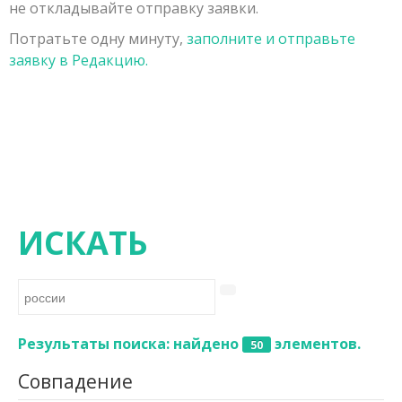
не откладывайте отправку заявки.
Заявка на публикацию
Порядок рецензирования рукописей, поступивших в
Физико-математические науки
Потратьте одну минуту,
заполните и отправьте
Контакты
редакцию
Химические науки
заявку в Редакцию.
Редколлегия
Биологические науки
Геолого-минералогические науки
Технические науки
Сельскохозяйственные науки
Исторические науки
ИСКАТЬ
Экономические науки
Философские науки
Филологические науки
Результаты поиска: найдено
элементов.
50
Географические науки
Совпадение