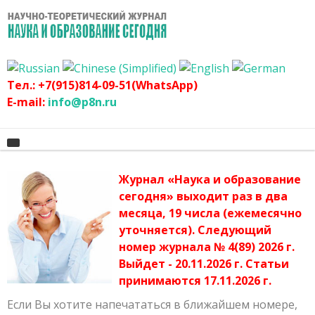
Тел.: +7(915)814-09-51(WhatsApp)
E-mail:
info@p8n.ru
Журнал «Наука и образование
Главная
сегодня» выходит раз в два
месяца, 19 числа (ежемесячно
О журнале
Архив журнала
уточняется). Следующий
График
Сертификат
номер журнала № 4(89) 2026 г.
Выйдет - 20.11.2026 г. Статьи
Оргвзнос
Публикационная этика журнала
принимаются 17.11.2026 г.
Наши авторы
Политика журнала
Если Вы хотите напечататься в ближайшем номере,