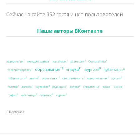
Сейчас на сайте 352 гостя и нет пользователей
Наши авторы ВКонтакте
1
1
1
1
1
редколлегия
международная
каталогах
размещен
Официально
11
11
9
образование
«наука
журнале
6
публикация
1
зарегистрирован
2
2
1
1
1
1
публикации
сертификат
этапы
оперативность
максимальная
россии
3
2
1
1
1
1
1
1
журнала
заявка
почтой
договор
редакцию
отправлена
ваша
архив
2
1
1
1
«academy»
график
оргвзнос
журнал
Главная