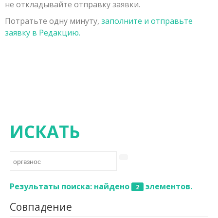
не откладывайте отправку заявки.
Заявка на публикацию
Порядок рецензирования рукописей, поступивших в
Физико-математические науки
Потратьте одну минуту,
заполните и отправьте
Контакты
редакцию
Химические науки
заявку в Редакцию.
Редколлегия
Биологические науки
Геолого-минералогические науки
Технические науки
Сельскохозяйственные науки
Исторические науки
ИСКАТЬ
Экономические науки
Философские науки
Филологические науки
Результаты поиска: найдено
элементов.
2
Географические науки
Совпадение