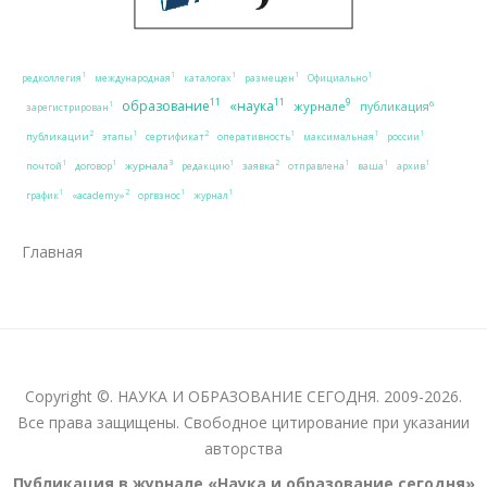
1
1
1
1
1
редколлегия
международная
каталогах
размещен
Официально
11
11
9
образование
«наука
журнале
6
публикация
1
зарегистрирован
2
2
1
1
1
1
публикации
сертификат
этапы
оперативность
максимальная
россии
3
2
1
1
1
1
1
1
журнала
заявка
почтой
договор
редакцию
отправлена
ваша
архив
2
1
1
1
«academy»
график
оргвзнос
журнал
Главная
Copyright ©. НАУКА И ОБРАЗОВАНИЕ СЕГОДНЯ. 2009-2026.
Все права защищены. Свободное цитирование при указании
авторства
Публикация в журнале «Наука и образование сегодня»