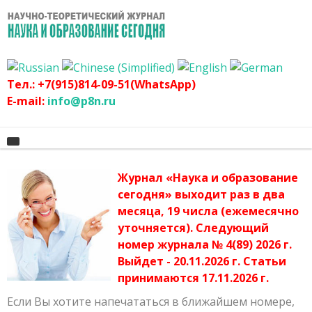
Тел.: +7(915)814-09-51(WhatsApp)
E-mail:
info@p8n.ru
Журнал «Наука и образование
Главная
сегодня» выходит раз в два
месяца, 19 числа (ежемесячно
О журнале
Архив журнала
уточняется). Следующий
График
Сертификат
номер журнала № 4(89) 2026 г.
Выйдет - 20.11.2026 г. Статьи
Оргвзнос
Публикационная этика журнала
принимаются 17.11.2026 г.
Наши авторы
Политика журнала
Если Вы хотите напечататься в ближайшем номере,