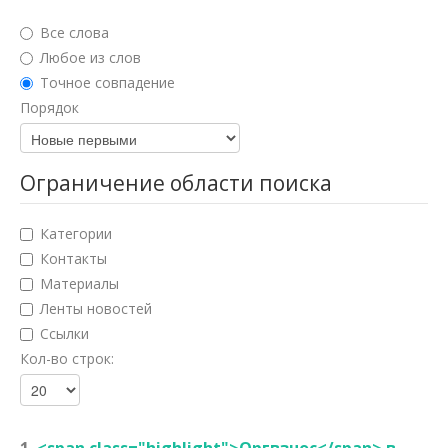
Юридические науки
Все слова
Педагогические науки
Любое из слов
Точное совпадение
Медицинские науки
Порядок
Фармацевтические науки
Ветеринарные науки
Ограничение области поиска
Искусствоведение
Категории
Архитектура
Контакты
Материалы
Психологические науки
Ленты новостей
Социологические науки
Ссылки
Кол-во строк:
Политические науки
Культурология
Науки о земле
1.
<span class="highlight">Оргвзнос</span> в