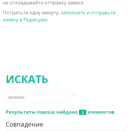
не откладывайте отправку заявки.
Заявка на публикацию
Порядок рецензирования рукописей, поступивших в
Физико-математические науки
Потратьте одну минуту,
заполните и отправьте
Контакты
редакцию
Химические науки
заявку в Редакцию.
Редколлегия
Биологические науки
Геолого-минералогические науки
Технические науки
Сельскохозяйственные науки
Исторические науки
ИСКАТЬ
Экономические науки
Философские науки
Филологические науки
Результаты поиска: найдено
элементов.
2
Географические науки
Совпадение