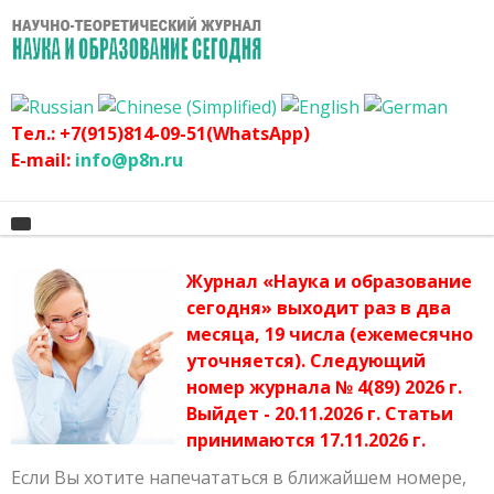
Тел.: +7(915)814-09-51(WhatsApp)
E-mail:
info@p8n.ru
Журнал «Наука и образование
Главная
сегодня» выходит раз в два
месяца, 19 числа (ежемесячно
О журнале
Архив журнала
уточняется). Следующий
График
Сертификат
номер журнала № 4(89) 2026 г.
Выйдет - 20.11.2026 г. Статьи
Оргвзнос
Публикационная этика журнала
принимаются 17.11.2026 г.
Наши авторы
Политика журнала
Если Вы хотите напечататься в ближайшем номере,