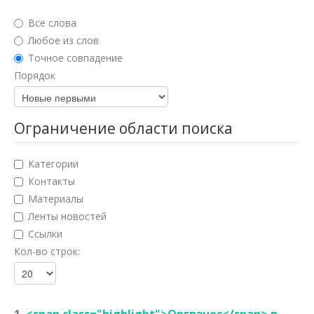
Юридические науки
Все слова
Педагогические науки
Любое из слов
Точное совпадение
Медицинские науки
Порядок
Фармацевтические науки
Ветеринарные науки
Ограничение области поиска
Искусствоведение
Категории
Архитектура
Контакты
Материалы
Психологические науки
Ленты новостей
Социологические науки
Ссылки
Кол-во строк:
Политические науки
Культурология
Науки о земле
1.
<span class="highlight">Оргвзнос</span> в