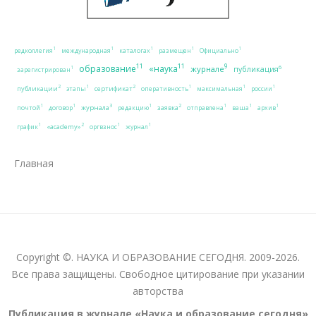
1
1
1
1
1
редколлегия
международная
каталогах
размещен
Официально
11
11
9
образование
«наука
журнале
6
публикация
1
зарегистрирован
2
2
1
1
1
1
публикации
сертификат
этапы
оперативность
максимальная
россии
3
2
1
1
1
1
1
1
журнала
заявка
почтой
договор
редакцию
отправлена
ваша
архив
2
1
1
1
«academy»
график
оргвзнос
журнал
Главная
Copyright ©. НАУКА И ОБРАЗОВАНИЕ СЕГОДНЯ. 2009-2026.
Все права защищены. Свободное цитирование при указании
авторства
Публикация в журнале «Наука и образование сегодня»