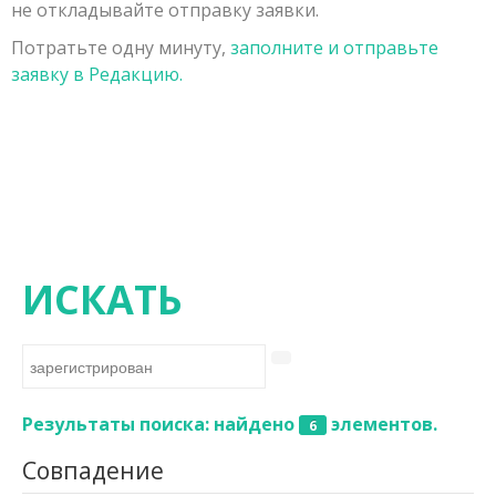
не откладывайте отправку заявки.
Заявка на публикацию
Порядок рецензирования рукописей, поступивших в
Физико-математические науки
Потратьте одну минуту,
заполните и отправьте
Контакты
редакцию
Химические науки
заявку в Редакцию.
Редколлегия
Биологические науки
Геолого-минералогические науки
Технические науки
Сельскохозяйственные науки
Исторические науки
ИСКАТЬ
Экономические науки
Философские науки
Филологические науки
Результаты поиска: найдено
элементов.
6
Географические науки
Совпадение