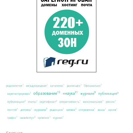
1
1
1
1
1
редколлегия
международная
каталогах
размещен
Официально
11
11
9
образование
«наука
журнале
6
публикация
1
зарегистрирован
2
2
1
1
1
1
публикации
сертификат
этапы
оперативность
максимальная
россии
3
2
1
1
1
1
1
1
журнала
заявка
почтой
договор
редакцию
отправлена
ваша
архив
2
1
1
1
«academy»
график
оргвзнос
журнал