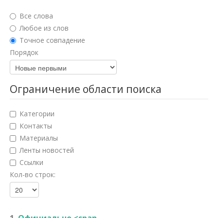
Юридические науки
Все слова
Педагогические науки
Любое из слов
Точное совпадение
Медицинские науки
Порядок
Фармацевтические науки
Ветеринарные науки
Ограничение области поиска
Искусствоведение
Категории
Архитектура
Контакты
Материалы
Психологические науки
Ленты новостей
Социологические науки
Ссылки
Кол-во строк:
Политические науки
Культурология
Науки о земле
1.
Официально <span