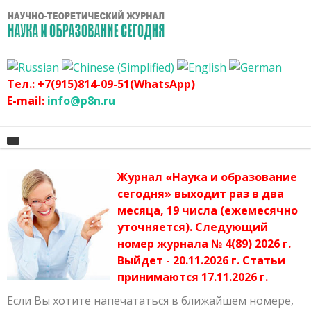
Тел.: +7(915)814-09-51(WhatsApp)
E-mail:
info@p8n.ru
Журнал «Наука и образование
Главная
сегодня» выходит раз в два
месяца, 19 числа (ежемесячно
О журнале
Архив журнала
уточняется). Следующий
График
Сертификат
номер журнала № 4(89) 2026 г.
Выйдет - 20.11.2026 г. Статьи
Оргвзнос
Публикационная этика журнала
принимаются 17.11.2026 г.
Наши авторы
Политика журнала
Если Вы хотите напечататься в ближайшем номере,