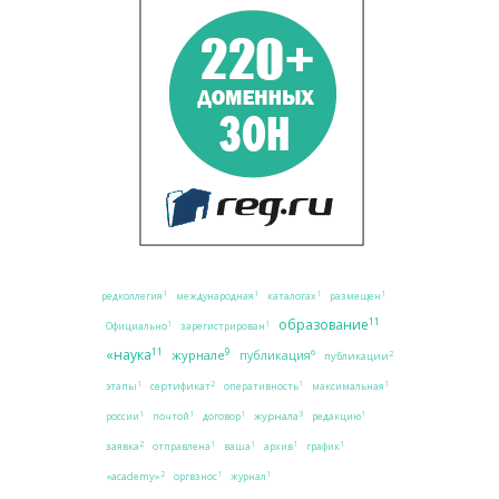
1
1
1
1
редколлегия
международная
каталогах
размещен
11
образование
1
1
Официально
зарегистрирован
11
9
«наука
журнале
6
публикация
2
публикации
2
1
1
1
сертификат
этапы
оперативность
максимальная
3
1
1
1
1
журнала
россии
почтой
договор
редакцию
2
1
1
1
1
заявка
отправлена
ваша
архив
график
2
1
1
«academy»
оргвзнос
журнал