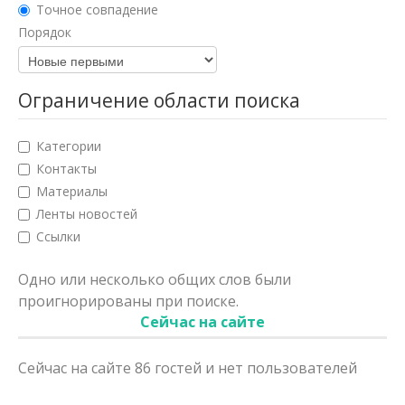
Юридические науки
Точное совпадение
Порядок
Педагогические науки
Медицинские науки
Ограничение области поиска
Фармацевтические науки
Категории
Ветеринарные науки
Контакты
Искусствоведение
Материалы
Ленты новостей
Архитектура
Ссылки
Психологические науки
Одно или несколько общих слов были
Социологические науки
проигнорированы при поиске.
Сейчас на сайте
Политические науки
Сейчас на сайте 86 гостей и нет пользователей
Культурология
Науки о земле