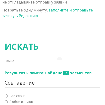
не откладывайте отправку заявки.
Заявка на публикацию
Порядок рецензирования рукописей, поступивших в
Физико-математические науки
Потратьте одну минуту,
заполните и отправьте
Контакты
редакцию
Химические науки
заявку в Редакцию.
Редколлегия
Биологические науки
Геолого-минералогические науки
Технические науки
ИСКАТЬ
Сельскохозяйственные науки
Исторические науки
Экономические науки
Результаты поиска: найдено
элементов.
0
Философские науки
Совпадение
Филологические науки
Все слова
Географические науки
Любое из слов