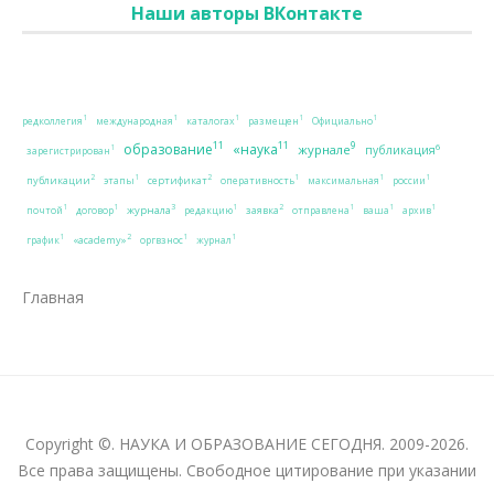
Наши авторы ВКонтакте
1
1
1
1
1
редколлегия
международная
каталогах
размещен
Официально
11
11
9
образование
«наука
журнале
6
публикация
1
зарегистрирован
2
2
1
1
1
1
публикации
сертификат
этапы
оперативность
максимальная
россии
3
2
1
1
1
1
1
1
журнала
заявка
почтой
договор
редакцию
отправлена
ваша
архив
2
1
1
1
«academy»
график
оргвзнос
журнал
Главная
Copyright ©. НАУКА И ОБРАЗОВАНИЕ СЕГОДНЯ. 2009-2026.
Все права защищены. Свободное цитирование при указании