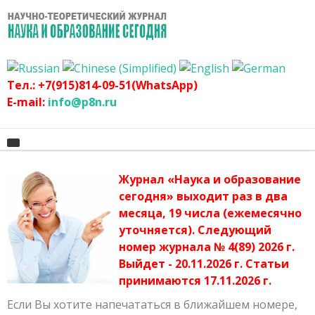
Тел.: +7(915)814-09-51(WhatsApp)
E-mail:
info@p8n.ru
Журнал «Наука и образование
Главная
сегодня» выходит раз в два
месяца, 19 числа (ежемесячно
О журнале
Архив журнала
уточняется). Следующий
График
Сертификат
номер журнала № 4(89) 2026 г.
Выйдет - 20.11.2026 г. Статьи
Оргвзнос
Публикационная этика журнала
принимаются 17.11.2026 г.
Наши авторы
Политика журнала
Если Вы хотите напечататься в ближайшем номере,