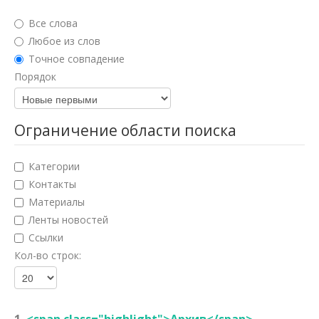
Юридические науки
Все слова
Педагогические науки
Любое из слов
Точное совпадение
Медицинские науки
Порядок
Фармацевтические науки
Ветеринарные науки
Ограничение области поиска
Искусствоведение
Категории
Архитектура
Контакты
Материалы
Психологические науки
Ленты новостей
Социологические науки
Ссылки
Кол-во строк:
Политические науки
Культурология
Науки о земле
1.
<span class="highlight">Архив</span>