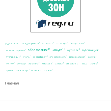
1
1
1
1
1
редколлегия
международная
каталогах
размещен
Официально
11
11
9
образование
«наука
журнале
6
публикация
1
зарегистрирован
2
2
1
1
1
1
публикации
сертификат
этапы
оперативность
максимальная
россии
3
2
1
1
1
1
1
1
журнала
заявка
почтой
договор
редакцию
отправлена
ваша
архив
2
1
1
1
«academy»
график
оргвзнос
журнал
Главная