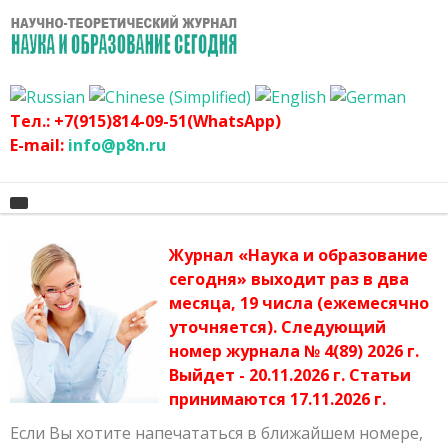
Тел.: +7(915)814-09-51(WhatsApp)
E-mail:
info@p8n.ru
Журнал «Наука и образование
Главная
сегодня» выходит раз в два
месяца, 19 числа (ежемесячно
О журнале
Архив журнала
уточняется). Следующий
График
Сертификат
номер журнала № 4(89) 2026 г.
Выйдет - 20.11.2026 г. Статьи
Оргвзнос
Публикационная этика журнала
принимаются 17.11.2026 г.
Наши авторы
Политика журнала
Если Вы хотите напечататься в ближайшем номере,