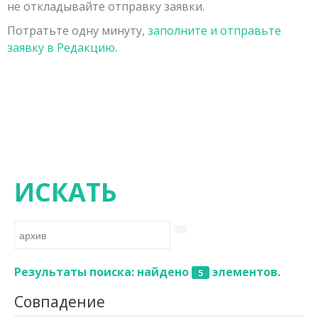
не откладывайте отправку заявки.
Заявка на публикацию
Порядок рецензирования рукописей, поступивших в
Физико-математические науки
Потратьте одну минуту,
заполните и отправьте
Контакты
редакцию
Химические науки
заявку в Редакцию.
Редколлегия
Биологические науки
Геолого-минералогические науки
Технические науки
Сельскохозяйственные науки
Исторические науки
ИСКАТЬ
Экономические науки
Философские науки
Филологические науки
Результаты поиска: найдено
элементов.
5
Географические науки
Совпадение