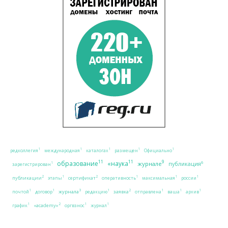
1
1
1
1
1
редколлегия
международная
каталогах
размещен
Официально
11
11
9
образование
«наука
журнале
6
публикация
1
зарегистрирован
2
2
1
1
1
1
публикации
сертификат
этапы
оперативность
максимальная
россии
3
2
1
1
1
1
1
1
журнала
заявка
почтой
договор
редакцию
отправлена
ваша
архив
2
1
1
1
«academy»
график
оргвзнос
журнал