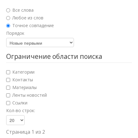
Юридические науки
Все слова
Педагогические науки
Любое из слов
Точное совпадение
Медицинские науки
Порядок
Фармацевтические науки
Ветеринарные науки
Ограничение области поиска
Искусствоведение
Категории
Архитектура
Контакты
Материалы
Психологические науки
Ленты новостей
Социологические науки
Ссылки
Кол-во строк:
Политические науки
Культурология
Страница 1 из 2
Науки о земле