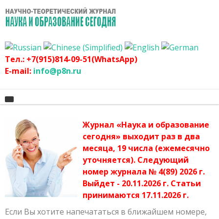
Тел.: +7(915)814-09-51(WhatsApp)
E-mail:
info@p8n.ru
Журнал «Наука и образование
Главная
сегодня» выходит раз в два
месяца, 19 числа (ежемесячно
О журнале
Архив журнала
уточняется). Следующий
График
Сертификат
номер журнала № 4(89) 2026 г.
Выйдет - 20.11.2026 г. Статьи
Оргвзнос
Публикационная этика журнала
принимаются 17.11.2026 г.
Наши авторы
Политика журнала
Если Вы хотите напечататься в ближайшем номере,