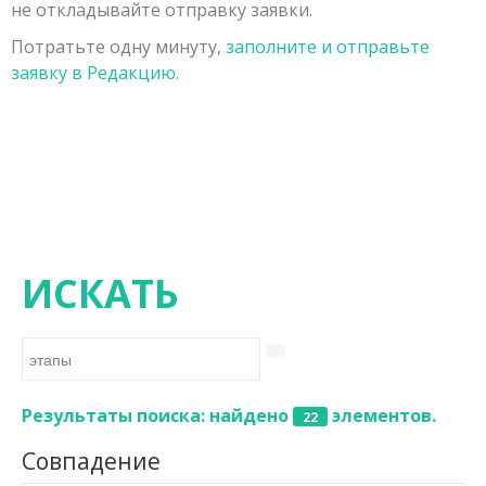
не откладывайте отправку заявки.
Заявка на публикацию
Порядок рецензирования рукописей, поступивших в
Физико-математические науки
Потратьте одну минуту,
заполните и отправьте
Контакты
редакцию
Химические науки
заявку в Редакцию.
Редколлегия
Биологические науки
Геолого-минералогические науки
Технические науки
Сельскохозяйственные науки
Исторические науки
ИСКАТЬ
Экономические науки
Философские науки
Филологические науки
Результаты поиска: найдено
элементов.
22
Географические науки
Совпадение