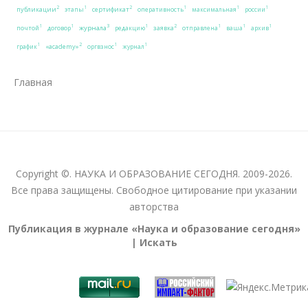
2
2
1
1
1
1
публикации
сертификат
этапы
оперативность
максимальная
россии
3
2
1
1
1
1
1
1
журнала
заявка
почтой
договор
редакцию
отправлена
ваша
архив
2
1
1
1
«academy»
график
оргвзнос
журнал
Главная
Copyright ©. НАУКА И ОБРАЗОВАНИЕ СЕГОДНЯ. 2009-2026.
Все права защищены. Свободное цитирование при указании
авторства
Публикация в журнале «Наука и образование сегодня»
| Искать