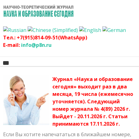
Тел.: +7(915)814-09-51(WhatsApp)
E-mail:
info@p8n.ru
Журнал «Наука и образование
Главная
сегодня» выходит раз в два
месяца, 19 числа (ежемесячно
О журнале
Архив журнала
уточняется). Следующий
График
Сертификат
номер журнала № 4(89) 2026 г.
Выйдет - 20.11.2026 г. Статьи
Оргвзнос
Публикационная этика журнала
принимаются 17.11.2026 г.
Наши авторы
Политика журнала
Если Вы хотите напечататься в ближайшем номере,