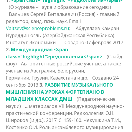
(О журнале «Наука и образование сегодня»)
Вальцев Сергей Витальевич (Россия) - главный
редактор, канд. псих. наук. Email:
Valtsev@scienceproblems.ru
; Абдуллаев Камран
Нуреддин оглы (Азербайджанская Республика)
Институт Экономики. ...
Создано 07 февраля 2017
2.
Международная <span
class="highlight">редколлегия</span>
(Слайд-
шоу)
Авторитетные российские ученые, а также
ученые из Австралии, Белоруссии,
Германии, Грузии, Казахстана и др.
Создано 24
сентября 2013
3.
РАЗВИТИЕ МУЗЫКАЛЬНОГО
МЫШЛЕНИЯ НА УРОКАХ ФОРТЕПИАНО В
МЛАДШИХ КЛАССАХ ДМШ
(Педагогические
науки)
... материалов VII Международной научно-
практической конференции.
Редколлегия
: О.Н.
Широков [и др.], 2017. С. 159-160. Чекушкина Т.И.,
Костенко О.И. Роль ансамблевого музицирования