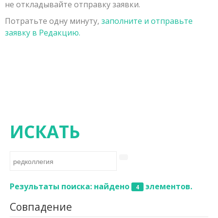
не откладывайте отправку заявки.
Заявка на публикацию
Порядок рецензирования рукописей, поступивших в
Физико-математические науки
Потратьте одну минуту,
заполните и отправьте
Контакты
редакцию
Химические науки
заявку в Редакцию.
Редколлегия
Биологические науки
Геолого-минералогические науки
Технические науки
Сельскохозяйственные науки
Исторические науки
ИСКАТЬ
Экономические науки
Философские науки
Филологические науки
Результаты поиска: найдено
элементов.
4
Географические науки
Совпадение