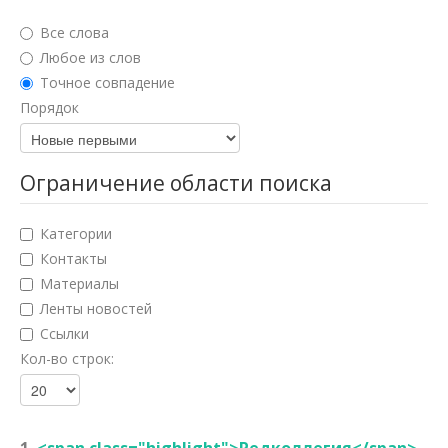
Юридические науки
Все слова
Педагогические науки
Любое из слов
Точное совпадение
Медицинские науки
Порядок
Фармацевтические науки
Ветеринарные науки
Ограничение области поиска
Искусствоведение
Категории
Архитектура
Контакты
Материалы
Психологические науки
Ленты новостей
Социологические науки
Ссылки
Кол-во строк:
Политические науки
Культурология
Науки о земле
1.
<span class="highlight">Редколлегия</span>