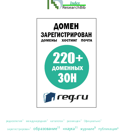
1
1
1
1
1
редколлегия
международная
каталогах
размещен
Официально
11
11
9
образование
«наука
журнале
6
публикация
1
зарегистрирован