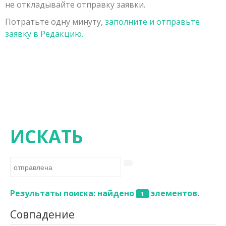
не откладывайте отправку заявки.
Заявка на публикацию
Порядок рецензирования рукописей, поступивших в
Физико-математические науки
Потратьте одну минуту,
заполните и отправьте
Контакты
редакцию
Химические науки
заявку в Редакцию.
Редколлегия
Биологические науки
Геолого-минералогические науки
Технические науки
Сельскохозяйственные науки
Исторические науки
ИСКАТЬ
Экономические науки
Философские науки
Филологические науки
Результаты поиска: найдено
элементов.
1
Географические науки
Совпадение