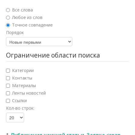
Юридические науки
Все слова
Педагогические науки
Любое из слов
Точное совпадение
Медицинские науки
Порядок
Фармацевтические науки
Ветеринарные науки
Ограничение области поиска
Искусствоведение
Категории
Архитектура
Контакты
Материалы
Психологические науки
Ленты новостей
Социологические науки
Ссылки
Кол-во строк:
Политические науки
Культурология
Науки о земле
1.
Публикация научной статьи. Заявка <span