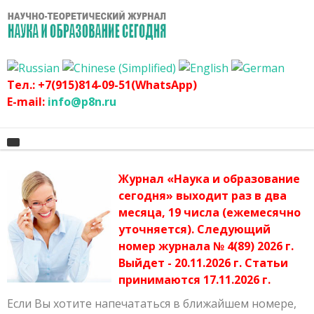
Тел.: +7(915)814-09-51(WhatsApp)
E-mail:
info@p8n.ru
Журнал «Наука и образование
Главная
сегодня» выходит раз в два
месяца, 19 числа (ежемесячно
О журнале
Архив журнала
уточняется). Следующий
График
Сертификат
номер журнала № 4(89) 2026 г.
Выйдет - 20.11.2026 г. Статьи
Оргвзнос
Публикационная этика журнала
принимаются 17.11.2026 г.
Наши авторы
Политика журнала
Если Вы хотите напечататься в ближайшем номере,