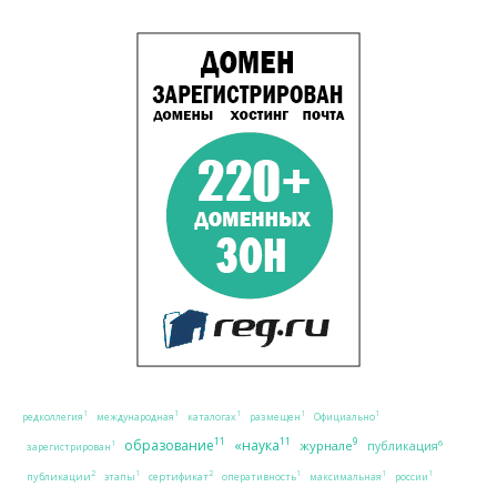
1
1
1
1
1
редколлегия
международная
каталогах
размещен
Официально
11
11
9
образование
«наука
журнале
6
публикация
1
зарегистрирован
2
2
1
1
1
1
публикации
сертификат
этапы
оперативность
максимальная
россии