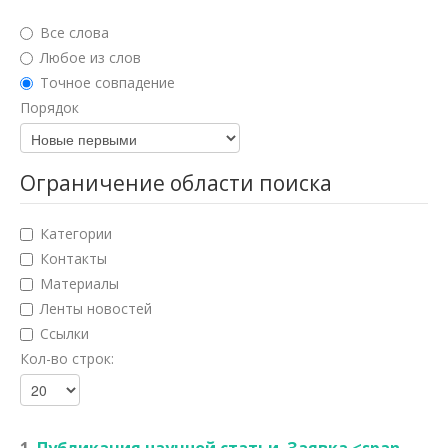
Юридические науки
Все слова
Педагогические науки
Любое из слов
Точное совпадение
Медицинские науки
Порядок
Фармацевтические науки
Ветеринарные науки
Ограничение области поиска
Искусствоведение
Категории
Архитектура
Контакты
Материалы
Психологические науки
Ленты новостей
Социологические науки
Ссылки
Кол-во строк:
Политические науки
Культурология
Науки о земле
1.
Публикация научной статьи. Заявка <span