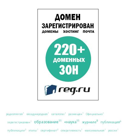
1
1
1
1
1
редколлегия
международная
каталогах
размещен
Официально
11
11
9
образование
«наука
журнале
6
публикация
1
зарегистрирован
2
2
1
1
1
1
публикации
сертификат
этапы
оперативность
максимальная
россии