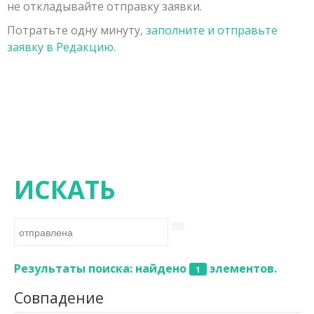
не откладывайте отправку заявки.
Заявка на публикацию
Порядок рецензирования рукописей, поступивших в
Физико-математические науки
Потратьте одну минуту,
заполните и отправьте
Контакты
редакцию
Химические науки
заявку в Редакцию.
Редколлегия
Биологические науки
Геолого-минералогические науки
Технические науки
Сельскохозяйственные науки
Исторические науки
ИСКАТЬ
Экономические науки
Философские науки
Филологические науки
Результаты поиска: найдено
элементов.
1
Географические науки
Совпадение