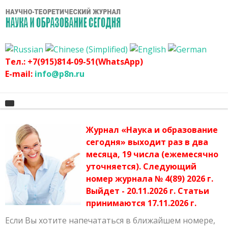
Тел.: +7(915)814-09-51(WhatsApp)
E-mail:
info@p8n.ru
Журнал «Наука и образование
Главная
сегодня» выходит раз в два
месяца, 19 числа (ежемесячно
О журнале
Архив журнала
уточняется). Следующий
График
Сертификат
номер журнала № 4(89) 2026 г.
Выйдет - 20.11.2026 г. Статьи
Оргвзнос
Публикационная этика журнала
принимаются 17.11.2026 г.
Наши авторы
Политика журнала
Если Вы хотите напечататься в ближайшем номере,