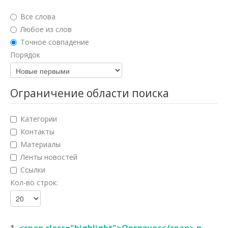
Юридические науки
Все слова
Педагогические науки
Любое из слов
Точное совпадение
Медицинские науки
Порядок
Фармацевтические науки
Ветеринарные науки
Ограничение области поиска
Искусствоведение
Категории
Архитектура
Контакты
Материалы
Психологические науки
Ленты новостей
Социологические науки
Ссылки
Кол-во строк:
Политические науки
Культурология
Науки о земле
1.
<span class="highlight">Оргвзнос</span> в