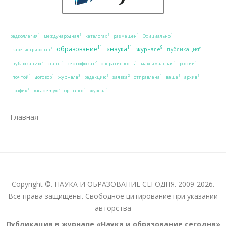
1
1
1
1
1
редколлегия
международная
каталогах
размещен
Официально
11
11
9
образование
«наука
журнале
6
публикация
1
зарегистрирован
2
2
1
1
1
1
публикации
сертификат
этапы
оперативность
максимальная
россии
3
2
1
1
1
1
1
1
журнала
заявка
почтой
договор
редакцию
отправлена
ваша
архив
2
1
1
1
«academy»
график
оргвзнос
журнал
Главная
Copyright ©. НАУКА И ОБРАЗОВАНИЕ СЕГОДНЯ. 2009-2026.
Все права защищены. Свободное цитирование при указании
авторства
Публикация в журнале «Наука и образование сегодня»