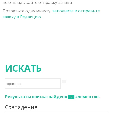
не откладывайте отправку заявки.
Заявка на публикацию
Порядок рецензирования рукописей, поступивших в
Физико-математические науки
Потратьте одну минуту,
заполните и отправьте
Контакты
редакцию
Химические науки
заявку в Редакцию.
Редколлегия
Биологические науки
Геолого-минералогические науки
Технические науки
Сельскохозяйственные науки
Исторические науки
ИСКАТЬ
Экономические науки
Философские науки
Филологические науки
Результаты поиска: найдено
элементов.
2
Географические науки
Совпадение