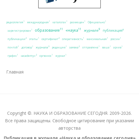
1
1
1
1
1
редколлегия
международная
каталогах
размещен
Официально
11
11
9
образование
«наука
журнале
6
публикация
1
зарегистрирован
2
2
1
1
1
1
публикации
сертификат
этапы
оперативность
максимальная
россии
3
2
1
1
1
1
1
1
журнала
заявка
почтой
договор
редакцию
отправлена
ваша
архив
2
1
1
1
«academy»
график
оргвзнос
журнал
Главная
Copyright ©. НАУКА И ОБРАЗОВАНИЕ СЕГОДНЯ. 2009-2026.
Все права защищены. Свободное цитирование при указании
авторства
Публикация в журнале «Наука и образование сегодня»