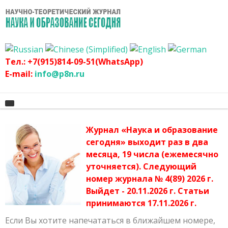
Тел.: +7(915)814-09-51(WhatsApp)
E-mail:
info@p8n.ru
Журнал «Наука и образование
Главная
сегодня» выходит раз в два
месяца, 19 числа (ежемесячно
О журнале
Архив журнала
уточняется). Следующий
График
Сертификат
номер журнала № 4(89) 2026 г.
Выйдет - 20.11.2026 г. Статьи
Оргвзнос
Публикационная этика журнала
принимаются 17.11.2026 г.
Наши авторы
Политика журнала
Если Вы хотите напечататься в ближайшем номере,