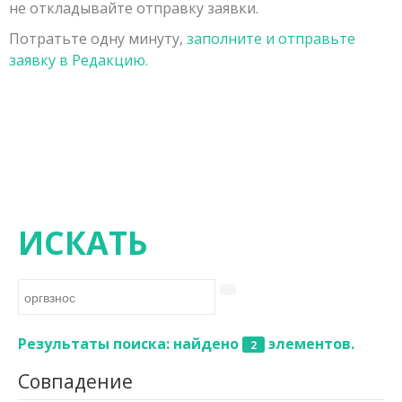
не откладывайте отправку заявки.
Заявка на публикацию
Порядок рецензирования рукописей, поступивших в
Физико-математические науки
Потратьте одну минуту,
заполните и отправьте
Контакты
редакцию
Химические науки
заявку в Редакцию.
Редколлегия
Биологические науки
Геолого-минералогические науки
Технические науки
Сельскохозяйственные науки
Исторические науки
ИСКАТЬ
Экономические науки
Философские науки
Филологические науки
Результаты поиска: найдено
элементов.
2
Географические науки
Совпадение