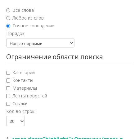
Юридические науки
Все слова
Педагогические науки
Любое из слов
Точное совпадение
Медицинские науки
Порядок
Фармацевтические науки
Ветеринарные науки
Ограничение области поиска
Искусствоведение
Категории
Архитектура
Контакты
Материалы
Психологические науки
Ленты новостей
Социологические науки
Ссылки
Кол-во строк:
Политические науки
Культурология
Науки о земле
1.
<span class="highlight">Оргвзнос</span> в