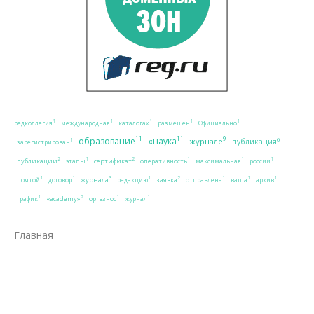
1
1
1
1
1
редколлегия
международная
каталогах
размещен
Официально
11
11
9
образование
«наука
журнале
6
публикация
1
зарегистрирован
2
2
1
1
1
1
публикации
сертификат
этапы
оперативность
максимальная
россии
3
2
1
1
1
1
1
1
журнала
заявка
почтой
договор
редакцию
отправлена
ваша
архив
2
1
1
1
«academy»
график
оргвзнос
журнал
Главная