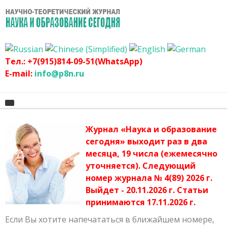
Тел.: +7(915)814-09-51(WhatsApp)
E-mail:
info@p8n.ru
Журнал «Наука и образование
Главная
сегодня» выходит раз в два
месяца, 19 числа (ежемесячно
О журнале
Архив журнала
уточняется). Следующий
График
Сертификат
номер журнала № 4(89) 2026 г.
Выйдет - 20.11.2026 г. Статьи
Оргвзнос
Публикационная этика журнала
принимаются 17.11.2026 г.
Наши авторы
Политика журнала
Если Вы хотите напечататься в ближайшем номере,