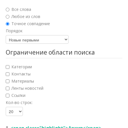
Юридические науки
Все слова
Педагогические науки
Любое из слов
Точное совпадение
Медицинские науки
Порядок
Фармацевтические науки
Ветеринарные науки
Ограничение области поиска
Искусствоведение
Категории
Архитектура
Контакты
Материалы
Психологические науки
Ленты новостей
Социологические науки
Ссылки
Кол-во строк:
Политические науки
Культурология
Науки о земле
1.
<span class="highlight">Архив</span>