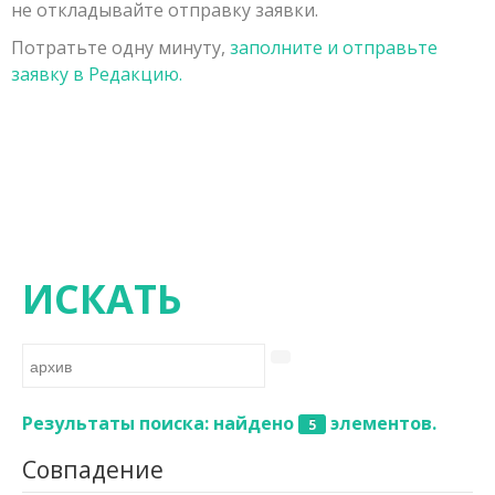
не откладывайте отправку заявки.
Заявка на публикацию
Порядок рецензирования рукописей, поступивших в
Физико-математические науки
Потратьте одну минуту,
заполните и отправьте
Контакты
редакцию
Химические науки
заявку в Редакцию.
Редколлегия
Биологические науки
Геолого-минералогические науки
Технические науки
Сельскохозяйственные науки
Исторические науки
ИСКАТЬ
Экономические науки
Философские науки
Филологические науки
Результаты поиска: найдено
элементов.
5
Географические науки
Совпадение